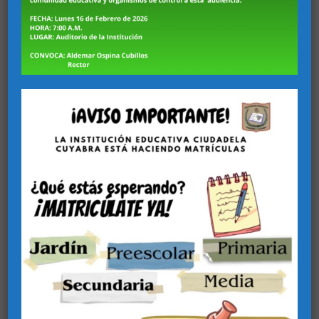
DÍA DEPORTIVO
EXPOCUYABRA
Una feria emprendedora
adornada con nuestro
paisaje cultural cafetero!.