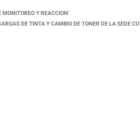
DE MONITOREO Y REACCION
”.
ARGAS DE TINTA Y CAMBIO DE TONER DE LA SEDE CU
iudadela Cuyabra | Todos los derechos reservados | icu